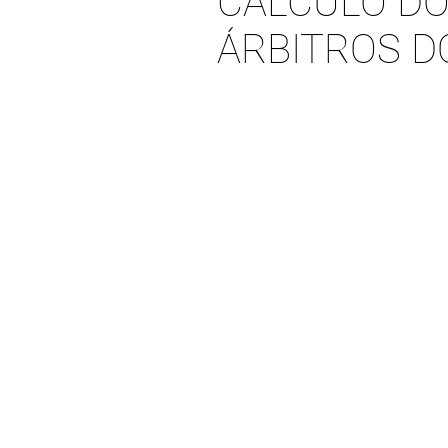
CÁLCULO DO
ÁRBITROS D
VALOR DA CONTR
A) Até R$ 500.000
B) Se o valor da c
R$ 500.000,01
até R$ 1.000.000
C) Se o valor da c
entre R$ 1.000.00
e R$ 10.000.000,0