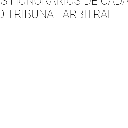
S HONORÁRIOS DE CAD
O TRIBUNAL ARBITRAL
VALOR DA TAXA 
OVÉRSIA
ADMINISTRAÇÃO 
,00
R$ 22.500,00
ontrovérsia for de
R$ 31.500,00
,00
ontrovérsia for
0,01
R$ 67.500,00
0