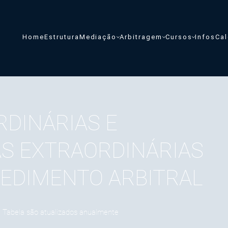
Home
Estrutura
Mediação
Arbitragem
Cursos
Infos
Cal
RDINÁRIAS E
S EXTRAORDINÁRIAS
EDIMENTO ARBITRAL
ta Tabela são atualizados anualmente