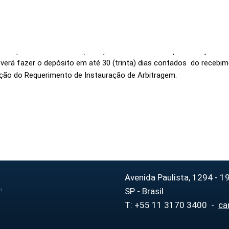
0
ontrovérsia for
R$ 170.000,00 + 0,
rários do árbitro único ou Tribunal Arbitral:
) deverá(ão) ser depositado(s) pelas parte Requerente e Requerida,
00.000,00
total
la Requerente em até 30 (trinta) dias contados da apresentação d
everá fazer o depósito em até 30 (trinta) dias contados do receb
cação do Requerimento de Instauração de Arbitragem.
Avenida Paulista, 1294 - 19
SP - Brasil
P
T: +55 11 3170 3400 -
ca