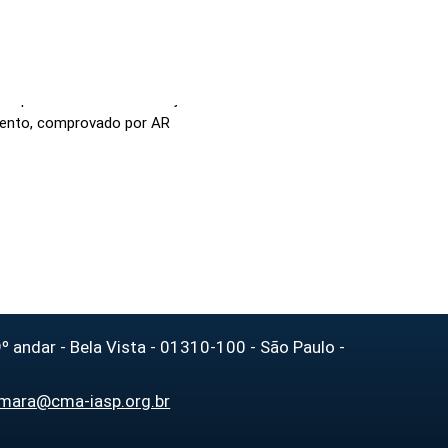
1% sobre o valor
 na fração de 50% cada.
o Requerimento de Instauração
imento, comprovado por AR
º andar - Bela Vista - 01310-100 - São Paulo -
mara@cma-iasp.org.br