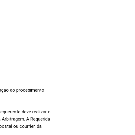
% sobre o valor
ração do procedimento
equerente deve realizar o
 Arbitragem. A Requerida
stal ou courrier, da