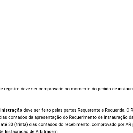
ontrovérsia for
00,01
R$ 49.500,00
0
ontrovérsia for
00,01
R$ 63.000,00
0
: R$ 5.000,00
rias: R$ 5.000,00
ontrovérsia for
R$ 80.000,00 + 0,1
00.000,00
total
taxas:
de registro deve ser comprovado no momento do pedido de instau
inistração
deve ser feito pelas partes Requerente e Requerida. O R
 dias contados da apresentação do Requerimento de Instauração da
té 30 (trinta) dias contados do recebimento, comprovado por AR po
de Instauração de Arbitragem.